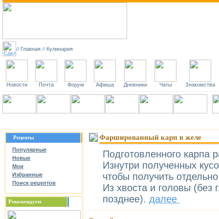
//
Главная
//
Кулинария
Новости
Почта
Форум
Афиша
Дневники
Чаты
Знакомства
Главная
Статьи
Рестораны
Рецепты
Регистрация
Вход
Наш
Фаршированный карп в желе
Рецепты
Популярные
Подготовленного карпа р
Новые
Изнутри полученных кусо
Мои
чтобы получить отдельно
Избранные
Поиск рецептов
Из хвоста и головы (без 
позднее).
далее
Рекомендуем