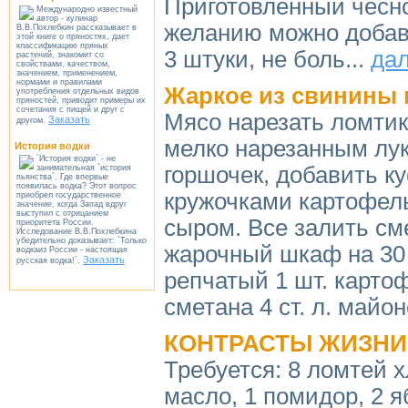
Приготовленный чесно
Международно известный
автор - кулинар
желанию можно добав
В.В.Похлебкин рассказывает в
этой книге о пряностях, дает
классификацию пряных
3 штуки, не боль...
да
растений, знакомит со
свойствами, качеством,
значением, применением,
нормами и правилами
Жаркое из свинины 
употребления отдельных видов
пряностей, приводит примеры их
сочетания с пищей и друг с
Мясо нарезать ломтик
Заказать
другом.
мелко нарезанным лу
История водки
`История водки` - не
горшочек, добавить к
занимательная `история
пьянства`. Где впервые
появилась водка? Этот вопрос
кружочками картофель
приобрел государственное
значение, когда Запад вдруг
выступил с отрицанием
сыром. Все залить см
приоритета России.
Исследование В.В.Похлебкина
убедительно доказывает: `Только
жарочный шкаф на 30 м
водкаиз России - настоящая
Заказать
русская водка!`.
репчатый 1 шт. картоф
сметана 4 ст. л. майон
КОНТРАСТЫ ЖИЗНИ
Требуется: 8 ломтей х
масло, 1 помидор, 2 я