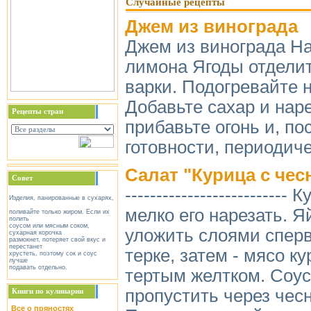
Случайные рецепты
Джем из винограда
Джем из винограда На 
лимона Ягоды отделит
варки. Подогревайте н
Добавьте сахар и нар
Рецепты стран
прибавьте огонь и, п
готовности, периодич
Салат "Курица с чес
Совет
-----------------------
Изделия, панированные в сухарях,
мелко его нарезать. 
поливайте только жиром. Если их
полить
соусом или мясным соком,
уложить слоями сперв
сухарная корочка
размокнет, потеряет свой вкус и
перестанет
терке, затем - мясо к
хрустеть, поэтому сок и соус
лучше
подавать отдельно.
тертым желтком. Соус:
пропустить через чес
Книги по кулинарии
Все о пряностях