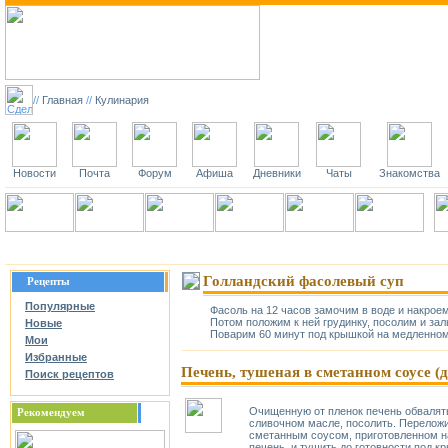
//
Главная
//
Кулинария
Новости
Почта
Форум
Афиша
Дневники
Чаты
Знакомства
Главная
Статьи
Рестораны
Рецепты
Регистрация
Вход
Наш
Голландский фасолевый суп
Рецепты
Популярные
Фасоль на 12 часов замочим в воде и накроем
Потом положим к ней грудинку, посолим и за
Новые
Поварим 60 минут под крышкой на медленном
Мои
Избранные
Печень, тушеная в сметанном соусе (д
Поиск рецептов
Очищенную от пленок печень обвалять
Рекомендуем
сливочном масле, посолить. Переложи
сметанным соусом, приготовленном на
печень, и тушить до готовности под к