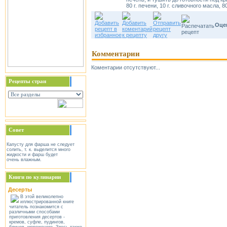
80 г. печени, 10 г. сливочного масла, 8
Оцен
Комментарии
Коментарии отсутствуют...
Рецепты стран
Совет
Капусту для фарша не следует
солить, т. к. выделится много
жидкости и фарш будет
очень влажным.
Книги по кулинарии
Десерты
В этой великолепно
иллюстрированной книге
читатель познакомится с
различными способами
приготовления десертов -
кремов, суфле, пудингов,