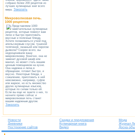
блинов, мороженого. Здесь также
собрано более 200 рецептов из
лучших кулинарных книг всего
Заказать
мира.
Микроволновая печь.
1000 рецептов
Представляем 1000
замечательных кулинарных
рецептов, которые помогут вам
легко и быстро приготовить
вкусные и полезные блюда.
Хотите полакомиться уткой под
апельсиновым соусом, тушеной
телятиной, лазаньей или пирогом
дьявола? Скорее всего, вы
недооценивали вашу
микроволновку. Конечно, она не
заменит духовой шкаф или
мангал, но может стать вашим
ценным помощником на кухне.
Она надежна и легка в
обращении, готовит быстро, и
вкусно. Некоторые блюда, к
сожалению, приготовить в ней
невозможно, например, суфле
или жаркое, но есть множество
других кулинарных изысков,
которые по силам только ей.
Если вы еще не знаете о них, то
начните прямо сейчас и
микроволновая печь станет
вашим надежным другом.
Заказать
Новости
Скидки и предложения
Мода
Дневники
Кулинарная книга
Журнал Л
Построение сайтов
Видео
Доска объ